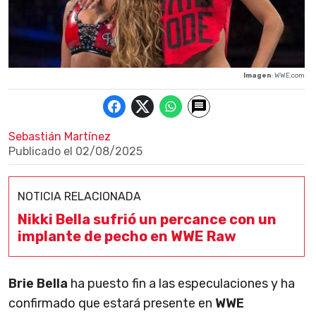
Imagen
: WWE.com
Sebastián Martínez
Publicado el
02/08/2025
NOTICIA RELACIONADA
Nikki Bella sufrió un percance con un
implante de pecho en WWE Raw
Brie Bella
ha puesto fin a las especulaciones y ha
confirmado que estará presente en
WWE