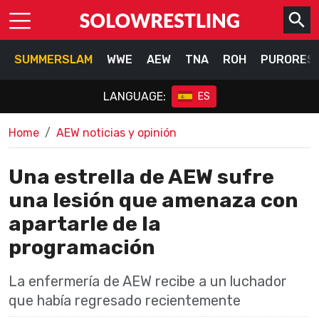
SUMMERSLAM
WWE
AEW
TNA
ROH
PURORES
LANGUAGE:
ES
Home
AEW noticias y opinión
Una estrella de AEW sufre
una lesión que amenaza con
apartarle de la
programación
La enfermería de AEW recibe a un luchador
que había regresado recientemente