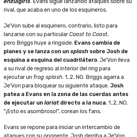
enzuigiris
. Evans sigue lanzando ataques sobre su
rival, que acaba en uno de los esquineros.
Je'Von sube al esquinero, contrario, listo para
lanzarse con su particular
Coast to Coast
,
pero Briggs huye a ringside.
Evans cambia de
planes y se lanza con un
splash
sobre Josh de
esquina a esquina del cuadrilátero
. Je'Von lleva
a su rival de regreso al interior del ring para
ejecutar un
frog splash
. 1..2..NO. Briggs agarra a
Je'Von para bloquear su siguiente ataque.
Josh
patea a Evans en la zona de las cuerdas antes
de ejecutar un
lariat
directo a la nuca
. 1..2..NO.
"¡Esto es asombroso!", corean los fans.
Evans se repone para iniciar un intercambio de
ataques con su oponente. Josh derriba a Je'Von