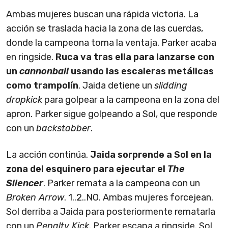
Ambas mujeres buscan una rápida victoria. La
acción se traslada hacia la zona de las cuerdas,
donde la campeona toma la ventaja. Parker acaba
en ringside.
Ruca va tras ella para lanzarse con
un
cannonball
usando las escaleras metálicas
como trampolín
. Jaida detiene un
slidding
dropkick
para golpear a la campeona en la zona del
apron. Parker sigue golpeando a Sol, que responde
con un
backstabber
.
La acción continúa.
Jaida sorprende a Sol en la
zona del esquinero para ejecutar el
The
Silencer
. Parker remata a la campeona con un
Broken Arrow
. 1..2..NO. Ambas mujeres forcejean.
Sol derriba a Jaida para posteriormente rematarla
con un
Penalty Kick
. Parker escapa a ringside. Sol