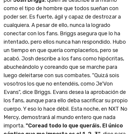
como el tipo de hombre que todos sueñan con
poder ser. Es fuerte, ágil y capaz de destrozar a
cualquiera. A pesar de ello, nunca la logrado
conectar con los fans. Briggs asegura que lo ha
intentado, pero ellos nunca han respondido. Hubo
un tiempo en que quería complacerlos, pero se
acabó. Josh describe a los fans como hipócritas,
abucheándolo y coreando que se marche para
luego deleitarse con sus combates. "Quizá sois
vosotros los que no entendéis, como Je'Von
Evans", dice Briggs. Evans desea la aprobación de
los fans, aunque para ello deba sacrificar su propio
cuerpo. Y eso lo hace débil. Esta noche, en NXT No
Mercy, demostrará al mundo entero que nada
importa.
"Coread todo lo que queráis. El único
cántico que me importa es el 1..2..3"
, dice para