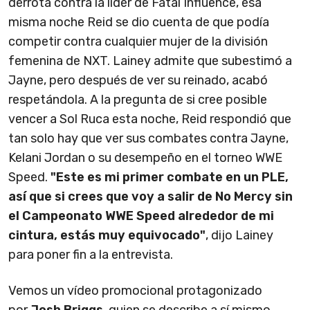
derrota contra la líder de Fatal Influence, esa
misma noche Reid se dio cuenta de que podía
competir contra cualquier mujer de la división
femenina de NXT. Lainey admite que subestimó a
Jayne, pero después de ver su reinado, acabó
respetándola. A la pregunta de si cree posible
vencer a Sol Ruca esta noche, Reid respondió que
tan solo hay que ver sus combates contra Jayne,
Kelani Jordan o su desempeño en el torneo WWE
Speed.
"Este es mi primer combate en un PLE,
así que si crees que voy a salir de No Mercy sin
el Campeonato WWE Speed alrededor de mi
cintura,
estás muy
equivocado"
, dijo Lainey
para poner fin a la entrevista.
Vemos un vídeo promocional protagonizado
por
Josh Briggs
, quien se describe a sí mismo