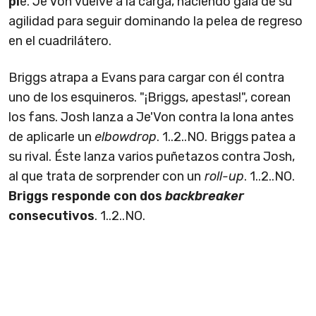
pi
e. Je'Von vuelve a la carga, haciendo gala de su
agilidad para seguir dominando la pelea de regreso
en el cuadrilátero.
Briggs atrapa a Evans para cargar con él contra
uno de los esquineros. "¡Briggs, apestas!", corean
los fans. Josh lanza a Je'Von contra la lona antes
de aplicarle un
elbowdrop
. 1..2..NO. Briggs patea a
su rival. Éste lanza varios puñetazos contra Josh,
al que trata de sorprender con un
roll-up
. 1..2..NO.
Briggs responde con dos
backbreaker
consecutivos
. 1..2..NO.