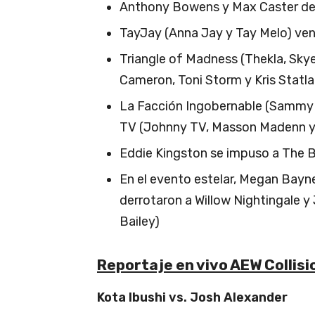
Anthony Bowens y Max Caster derr
TayJay (Anna Jay y Tay Melo) venc
Triangle of Madness (Thekla, Skye
Cameron, Toni Storm y Kris Statl
La Facción Ingobernable (Sammy 
TV (Johnny TV, Masson Madenn 
Eddie Kingston se impuso a The 
En el evento estelar, Megan Bay
derrotaron a Willow Nightingale y
Bailey)
Reportaje en vivo AEW Collis
Kota Ibushi vs. Josh Alexander