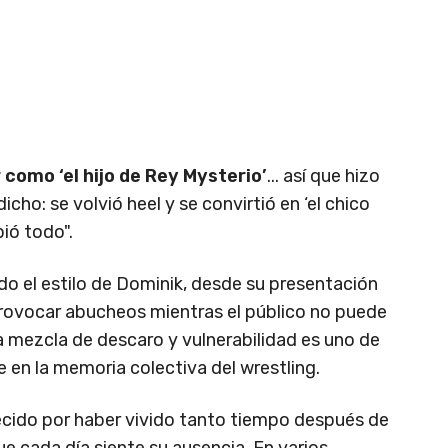
como ‘el hijo de Rey Mysterio’
... así que hizo
icho: se volvió heel y se convirtió en ‘el chico
ió todo".
do el estilo de Dominik, desde su presentación
rovocar abucheos mientras el público no puede
sa mezcla de descaro y vulnerabilidad es uno de
ie en la memoria colectiva del wrestling.
ecido por haber vivido tanto tiempo después de
e cada día siente su ausencia. En varios