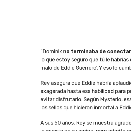
“Dominik
no terminaba de conectar 
lo que estoy seguro que tú le habrías d
malo de Eddie Guerrero’. Y eso lo camb
Rey asegura que Eddie habría aplaudi
exagerada hasta esa habilidad para p
evitar disfrutarlo. Según Mysterio, e
los sellos que hicieron inmortal a Edd
A sus 50 años, Rey se muestra agrad
la muerte de su amigo, pero admite qu