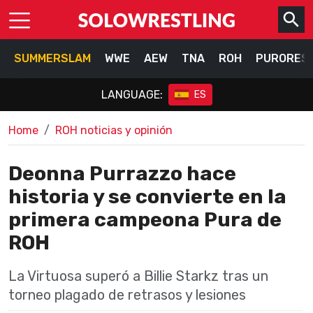
SUMMERSLAM
WWE
AEW
TNA
ROH
PURORES
LANGUAGE:
ES
Home
ROH noticias y opinión
Deonna Purrazzo hace
historia y se convierte en la
primera campeona Pura de
ROH
La Virtuosa superó a Billie Starkz tras un
torneo plagado de retrasos y lesiones