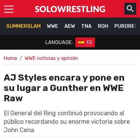
SUMMERSLAM
WWE
AEW
TNA
ROH
PURORES
LANGUAGE:
ES
Home
WWE noticias y opinión
AJ Styles encara y pone en
su lugar a Gunther en WWE
Raw
El General del Ring continuó provocando al
público recordando su enorme victoria sobre
John Cena