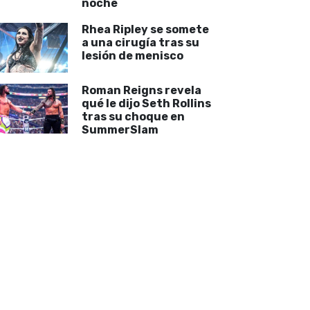
noche
Rhea Ripley se somete
a una cirugía tras su
lesión de menisco
Roman Reigns revela
qué le dijo Seth Rollins
tras su choque en
SummerSlam