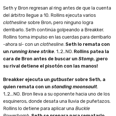
Seth y Bron regresan al ring antes de que la cuenta
del árbitro llegue a 10. Rollins ejecuta varios
clothesline
sobre Bron, pero ninguno logra
derribarlo. Seth continúa golpeando a Breakker.
Rollins toma impulso en las cuerdas para derribarlo
-ahora sí- con un
clothesline
.
Seth lo remata con
un
running knee strike
. 1..2..NO.
Rollins patea la
cara de Bron antes de buscar un
Stomp
, ¡pero
su rival detiene el pisotón con las manos!
Breakker ejecuta un
gutbuster
sobre Seth, a
quien remata con un
standing moonsault
.
1..2...NO. Bron lleva a su oponente hacia uno de los
esquineros, donde desata una lluvia de puñetazos.
Rollins lo detiene para aplicar una
Buckle
Powerbomb
.
Seth se prepara para rematarlo