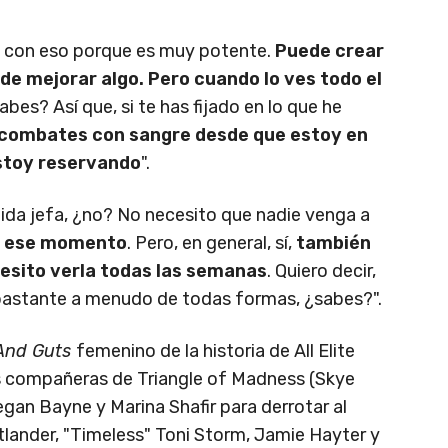
o con eso porque es muy potente.
Puede crear
 mejorar algo. Pero cuando lo ves todo el
sabes? Así que, si te has fijado en lo que he
 combates con sangre desde que estoy en
estoy reservando
".
ida jefa, ¿no? No necesito que nadie venga a
do ese momento
. Pero, en general, sí,
también
esito verla todas las semanas
. Quiero decir,
 bastante a menudo de todas formas, ¿sabes?".
And Guts
femenino de la historia de All Elite
us compañeras de Triangle of Madness (Skye
gan Bayne y Marina Shafir para derrotar al
atlander, "Timeless" Toni Storm, Jamie Hayter y