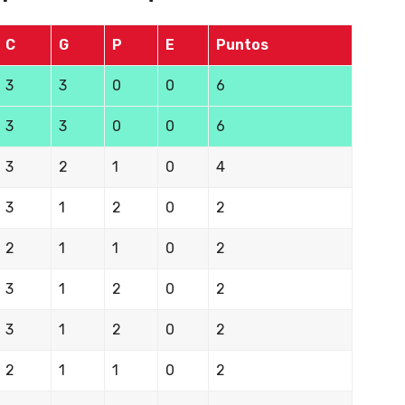
C
G
P
E
Puntos
3
3
0
0
6
3
3
0
0
6
3
2
1
0
4
3
1
2
0
2
2
1
1
0
2
3
1
2
0
2
3
1
2
0
2
2
1
1
0
2