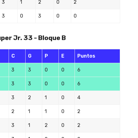
3
1
2
0
2
3
0
3
0
0
per Jr. 33 - Bloque B
C
G
P
E
Puntos
3
3
0
0
6
3
3
0
0
6
3
2
1
0
4
2
1
1
0
2
3
1
2
0
2