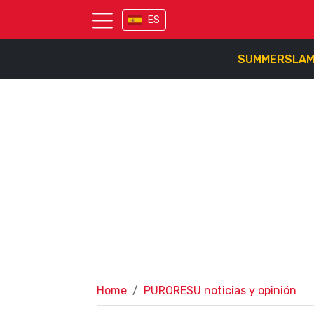
ES
SUMMERSLA
Home
PURORESU noticias y opinión