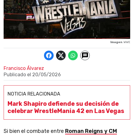
Imagen
: WWE
Francisco Álvarez
Publicado el
20/05/2026
NOTICIA RELACIONADA
Mark Shapiro defiende su decisión de
celebrar WrestleMania 42 en Las Vegas
Si bien el combate entre
Roman Reigns y CM