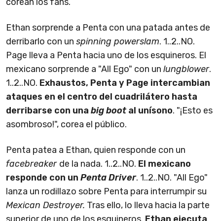
corean los fans.
Ethan sorprende a Penta con una patada antes de
derribarlo con un
spinning powerslam
. 1..2..NO.
Page lleva a Penta hacia uno de los esquineros. El
mexicano sorprende a "All Ego" con un
lungblower
.
1..2..NO.
Exhaustos, Penta y Page intercambian
ataques en el centro del cuadrilátero hasta
derribarse con una
big boot
al unísono
. "¡Esto es
asombroso!", corea el público.
Penta patea a Ethan, quien responde con un
facebreaker
de la nada. 1..2..NO.
El mexicano
responde con un
Penta Driver
. 1..2..NO. "All Ego"
lanza un rodillazo sobre Penta para interrumpir su
Mexican Destroyer.
Tras ello, lo lleva hacia la parte
superior de uno de los esquineros.
Ethan ejecuta