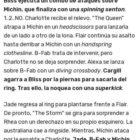
Bliss ejecuta un combo de ataques sobre
Michin, que finaliza con una
spinning senton
.
1..2..NO. Charlotte recibe el relevo. "The Queen"
atrapa a Michin en un
headscissors
para lanzarla
de un lado a otro de la lona. Flair continúa su asalto
hasta derribar a Michin con un
handspring
clothesline
. B-Fab trata de intervenir, pero
Charlotte no se deja sorprender. Alexa se lanza
sobre B-Fab con un
diving crossbody
.
Cargill
agarra a Bliss por la piernas para sacarla del
ring. Tras ello, la noquea con una
superkick
.
Jade regresa al ring para plantarse frente a Flair.
De pronto, "The Storm" se gira para sorprender a
Rhea con un derechazo en su propio esquinero. La
australiana cae a ringside. Mientras, Michin ataca
por la espalda a Charlotte.
Jade, B-Fab y Michin