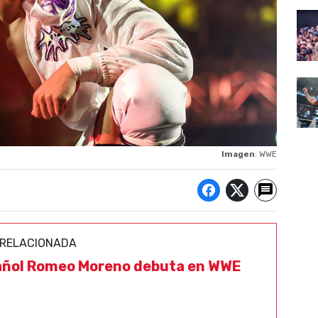
Imagen
: WWE
 RELACIONADA
añol Romeo Moreno debuta en WWE