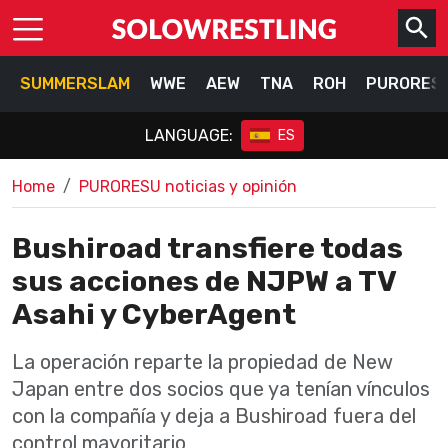
SUMMERSLAM
WWE
AEW
TNA
ROH
PURORES
LANGUAGE:
ES
Home
PURORESU noticias y opinión
Bushiroad transfiere todas
sus acciones de NJPW a TV
Asahi y CyberAgent
La operación reparte la propiedad de New
Japan entre dos socios que ya tenían vínculos
con la compañía y deja a Bushiroad fuera del
control mayoritario