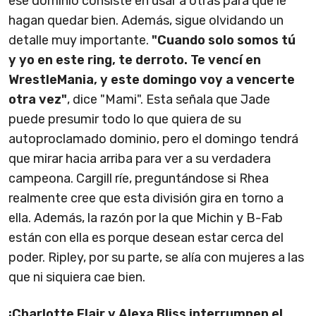
ese dominio consiste en usar a otras para que le
hagan quedar bien. Además, sigue olvidando un
detalle muy importante.
"Cuando solo somos tú
y yo en este ring, te derroto. Te vencí en
WrestleMania, y este domingo voy a vencerte
otra vez"
, dice "Mami". Esta señala que Jade
puede presumir todo lo que quiera de su
autoproclamado dominio, pero el domingo tendrá
que mirar hacia arriba para ver a su verdadera
campeona. Cargill ríe, preguntándose si Rhea
realmente cree que esta división gira en torno a
ella. Además, la razón por la que Michin y B-Fab
están con ella es porque desean estar cerca del
poder. Ripley, por su parte, se alía con mujeres a las
que ni siquiera cae bien.
¡Charlotte Flair y Alexa Bliss interrumpen el