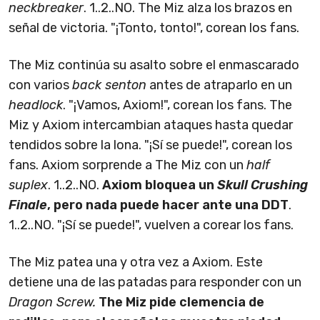
neckbreaker
. 1..2..NO. The Miz alza los brazos en
señal de victoria. "¡Tonto, tonto!", corean los fans.
The Miz continúa su asalto sobre el enmascarado
con varios
back senton
antes de atraparlo en un
headlock
. "¡Vamos, Axiom!", corean los fans. The
Miz y Axiom intercambian ataques hasta quedar
tendidos sobre la lona. "¡Sí se puede!", corean los
fans. Axiom sorprende a The Miz con un
half
suplex
. 1..2..NO.
Axiom bloquea un
Skull Crushing
Finale
, pero nada puede hacer ante una DDT
.
1..2..NO. "¡Sí se puede!", vuelven a corear los fans.
The Miz patea una y otra vez a Axiom. Este
detiene una de las patadas para responder con un
Dragon Screw.
The Miz pide clemencia de