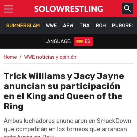
SUMMERSLAM
WWE
AEW
TNA
ROH
PURORES
LANGUAGE:
ES
Home
WWE noticias y opinión
Trick Williams y Jacy Jayne
anuncian su participación
en el King and Queen of the
Ring
Ambos luchadores anunciaron en SmackDown
que competirán en los torneos que arrancan