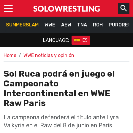
SUMMERSLAM
WWE
AEW
TNA
ROH
PURORES
LANGUAGE:
ES
Home
WWE noticias y opinión
Sol Ruca podrá en juego el
Campeonato
Intercontinental en WWE
Raw Paris
La campeona defenderá el título ante Lyra
Valkyria en el Raw del 8 de junio en París