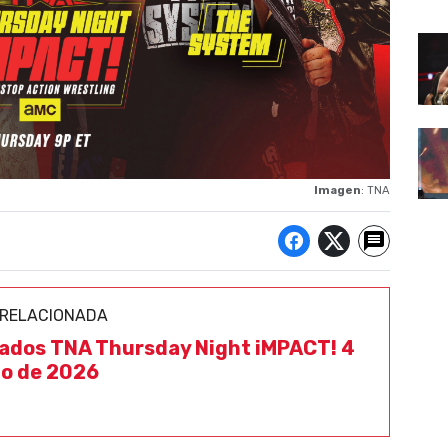
Imagen
: TNA
 RELACIONADA
ados TNA Thursday Night iMPACT! 4
io de 2026