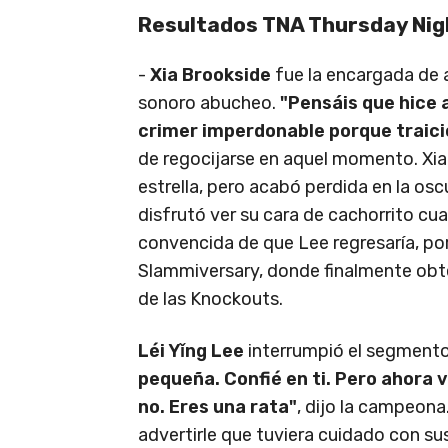
Resultados TNA Thursday Ni
-
Xia Brookside
fue la encargada de a
sonoro abucheo.
"Pensáis que hice 
crimer imperdonable porque traici
de regocijarse en aquel momento. Xia 
estrella, pero acabó perdida en la osc
disfrutó ver su cara de cachorrito cu
convencida de que Lee regresaría, porq
Slammiversary, donde finalmente obt
de las Knockouts.
Léi Yǐng Lee
interrumpió el segment
pequeña. Confié en ti. Pero ahora v
no. Eres una rata"
, dijo la campeona
advertirle que tuviera cuidado con sus