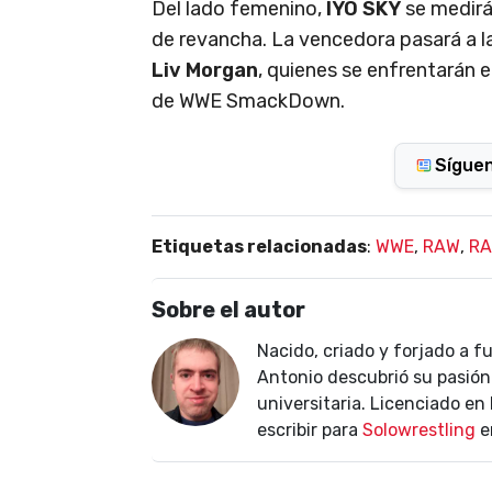
Del lado femenino,
IYO SKY
se medir
de revancha. La vencedora pasará a la f
Liv Morgan
, quienes se enfrentarán 
de WWE SmackDown.
Sígue
Etiquetas relacionadas
:
WWE
,
RAW
,
R
Sobre el autor
Nacido, criado y forjado a f
Antonio descubrió su pasión 
universitaria. Licenciado e
escribir para
Solowrestling
e