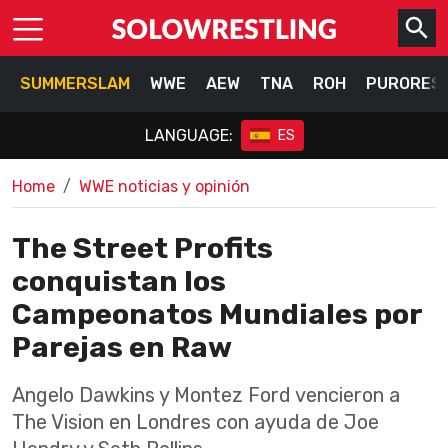
SUMMERSLAM
WWE
AEW
TNA
ROH
PURORES
LANGUAGE:
ES
Home
WWE noticias y opinión
The Street Profits
conquistan los
Campeonatos Mundiales por
Parejas en Raw
Angelo Dawkins y Montez Ford vencieron a
The Vision en Londres con ayuda de Joe