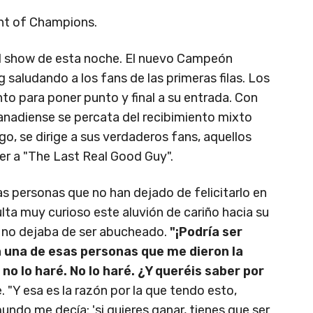
ht of Champions.
el show de esta noche. El nuevo Campeón
 saludando a los fans de las primeras filas. Los
into para poner punto y final a su entrada. Con
canadiense se percata del recibimiento mixto
go, se dirige a sus verdaderos fans, aquellos
er a "The Last Real Good Guy".
s personas que no han dejado de felicitarlo en
ulta muy curioso este aluvión de cariño hacia su
 no dejaba de ser abucheado.
"¡Podría ser
a una de esas personas que me dieron la
no lo haré. No lo haré. ¿Y queréis saber por
e. "Y esa es la razón por la que tendo esto,
ndo me decía: 'si quieres ganar, tienes que ser