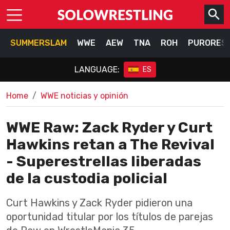
SUMMERSLAM
WWE
AEW
TNA
ROH
PURORES
LANGUAGE:
ES
Home
WWE noticias y opinión
WWE Raw: Zack Ryder y Curt
Hawkins retan a The Revival
- Superestrellas liberadas
de la custodia policial
Curt Hawkins y Zack Ryder pidieron una
oportunidad titular por los títulos de parejas