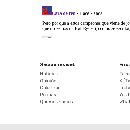
Secciones web
Enc
Noticias
Face
Opinión
X (Tw
Calendar
Inst
Podcast
Yout
Quiénes somos
What