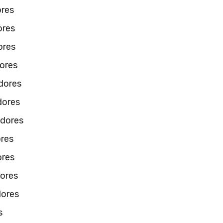
ores
ores
ores
dores
dores
dores
adores
ores
ores
dores
dores
s