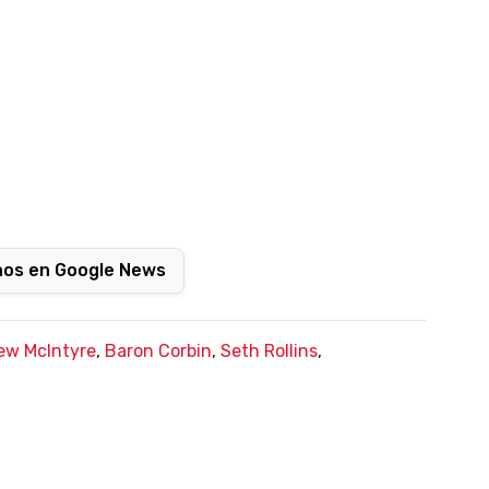
nos en Google News
ew McIntyre
,
Baron Corbin
,
Seth Rollins
,