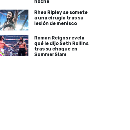
noche
Rhea Ripley se somete
a una cirugía tras su
lesión de menisco
Roman Reigns revela
qué le dijo Seth Rollins
tras su choque en
SummerSlam