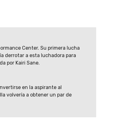
rformance Center. Su primera lucha
ía derrotar a esta luchadora para
a por Kairi Sane.
vertirse en la aspirante al
a volvería a obtener un par de
yudando a The Street Profits. Tiempo
e rivalidades de medio y bajo cartel