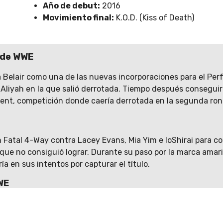
Año de debut:
2016
Movimiento final:
K.O.D. (Kiss of Death)
 de WWE
a Belair como una de las nuevas incorporaciones para el Pe
 Aliyah en la que salió derrotada. Tiempo después conseguir
ent, competición donde caería derrotada en la segunda rond
 Fatal 4-Way contra Lacey Evans, Mia Yim e IoShirai para con
 no consiguió lograr. Durante su paso por la marca amarill
ía en sus intentos por capturar el título.
WE
n éxito destacable e hizo su debut en el elenco principal a
 como parte del Draft en octubre de 2020. Formaría parte d