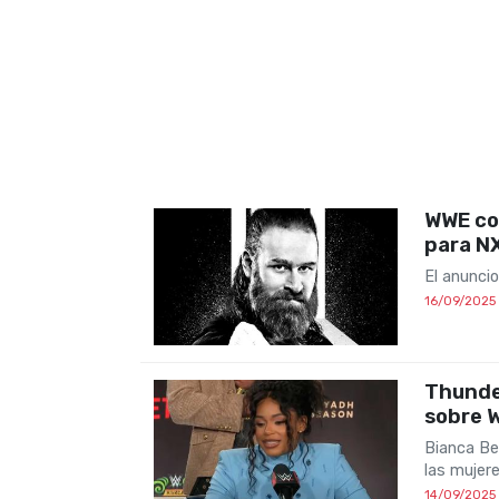
WWE con
para N
El anuncio
16/09/2025
Thunder
sobre 
Bianca Bel
las mujer
14/09/2025