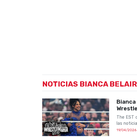
hasta que el día 31 de enero de 2021 ga
evento principal de WrestleMania a 
NOTICIAS BIANCA BELAIR
Bianca
Wrestl
The EST d
las notic
19/04/2026