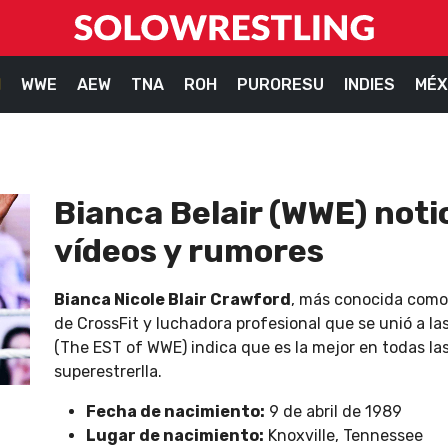
M
WWE
AEW
TNA
ROH
PURORESU
INDIES
MÉX
Bianca Belair (WWE) notic
vídeos y rumores
Bianca Nicole Blair Crawford
, más conocida com
de CrossFit y luchadora profesional que se unió a la
(The EST of WWE) indica que es la mejor en todas la
superestrerlla.
Fecha de nacimiento:
9 de abril de 1989
Lugar de nacimiento:
Knoxville, Tennessee