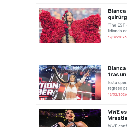
Bianca 
quirúrg
'The EST 
lidiando c
19/02/2026
Bianca 
tras un
Esta opera
regreso p
16/02/2026
WWE esp
Wrestl
WWE confía