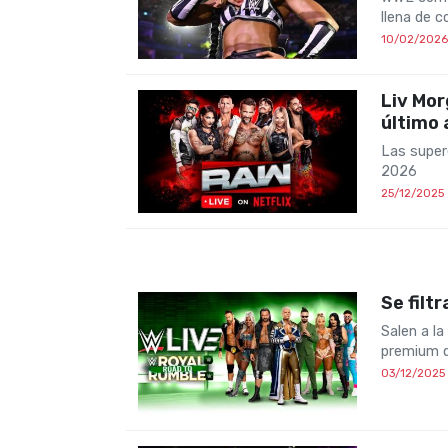
llena de 
10/02/2026
Liv Mor
último 
Las super
2026
25/12/2025
Se filt
Salen a la
premium 
03/12/2025