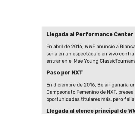
Llegada al Performance Center
En abril de 2016, WWE anunció a Bianc
sería en un espectáculo en vivo contra
entrar en el Mae Young ClassicTournam
Paso por NXT
En diciembre de 2016, Belair ganaría un
Campeonato Femenino de NXT, presea que
oportunidades titulares más, pero fallar
Llegada al elenco principal de W
Bianca Belair dejó NXT sin lograr ningú
después sería transferida a SmackDown