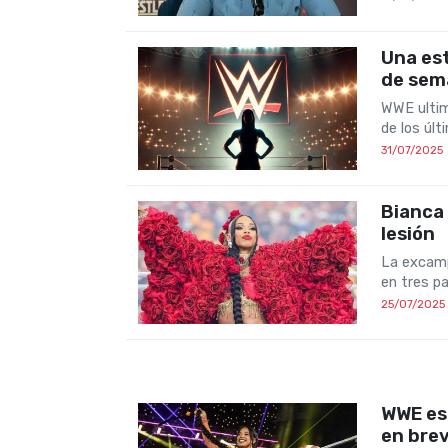
Una est
de sem
WWE ultim
de los úl
31/07/2025
Bianca 
lesión
La excamp
en tres p
25/07/2025
WWE esp
en bre