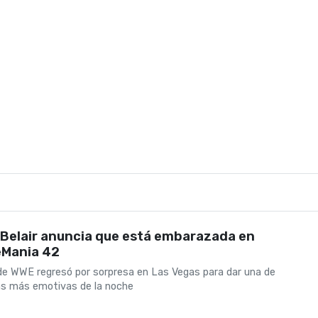
nó el Royal Rumble femenino tras eliminar a Rhea Ripley. En 
Sasha Banks en un combate por el Campeonato Femenino de
 Belair anuncia que está embarazada en
eMania 42
e WWE regresó por sorpresa en Las Vegas para dar una de
ias más emotivas de la noche