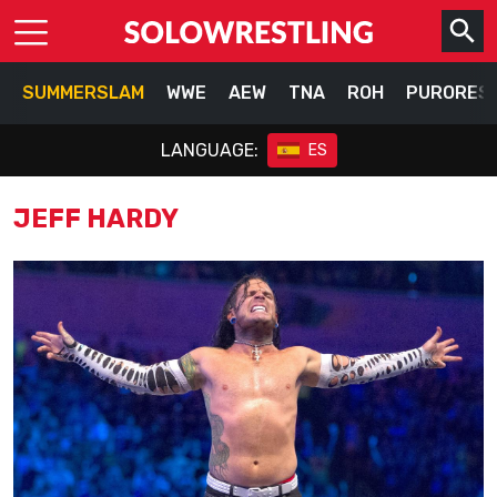
SUMMERSLAM
WWE
AEW
TNA
ROH
PURORES
LANGUAGE:
ES
JEFF HARDY