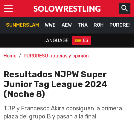
SUMMERSLAM
WWE
AEW
TNA
ROH
PURORES
LANGUAGE:
ES
Home
PURORESU noticias y opinión
Resultados NJPW Super
Junior Tag League 2024
(Noche 8)
TJP y Francesco Akira consiguen la primera
plaza del grupo B y pasan a la final