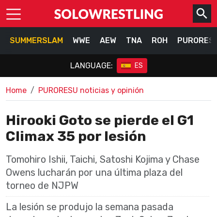
SUMMERSLAM
WWE
AEW
TNA
ROH
PURORES
LANGUAGE:
ES
Home
PURORESU noticias y opinión
Hirooki Goto se pierde el G1
Climax 35 por lesión
Tomohiro Ishii, Taichi, Satoshi Kojima y Chase
Owens lucharán por una última plaza del
torneo de NJPW
La lesión se produjo la semana pasada