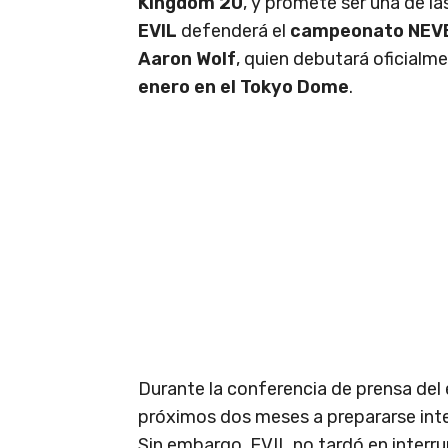
Kingdom 20
, y promete ser una de la
EVIL
defenderá el
campeonato NEV
Aaron Wolf
, quien debutará oficial
enero en el Tokyo Dome
.
Durante la conferencia de prensa del
próximos dos meses a prepararse inte
Sin embargo, EVIL no tardó en interr