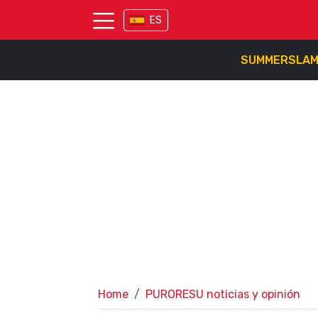
ES
SUMMERSLA
Home
PURORESU noticias y opinión