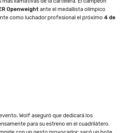
s más llamativas de la cartelera. El campeón
ER Openweight
ante el medallista olímpico
mente como luchador profesional el próximo
4 de
 evento, Wolf aseguró que dedicará los
nsamente para su estreno en el cuadrilátero.
umpirle con un gesto provocador: sacó un bote