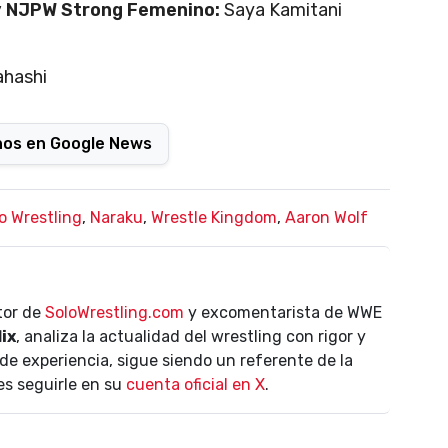
y NJPW Strong Femenino:
Saya Kamitani
ahashi
nos en Google News
o Wrestling
,
Naraku
,
Wrestle Kingdom
,
Aaron Wolf
ctor de
SoloWrestling.com
y excomentarista de WWE
lix
, analiza la actualidad del wrestling con rigor y
de experiencia, sigue siendo un referente de la
es seguirle en su
cuenta oficial en X
.