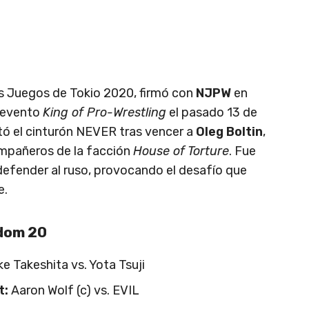
s Juegos de Tokio 2020, firmó con
NJPW
en
l evento
King of Pro-Wrestling
el pasado 13 de
tó el cinturón NEVER tras vencer a
Oleg Boltin
,
ompañeros de la facción
House of Torture
. Fue
efender al ruso, provocando el desafío que
e.
dom 20
 Takeshita vs. Yota Tsuji
t:
Aaron Wolf (c) vs. EVIL