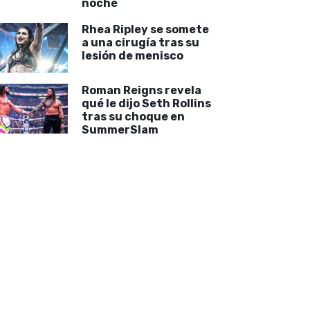
noche
Rhea Ripley se somete
a una cirugía tras su
lesión de menisco
Roman Reigns revela
qué le dijo Seth Rollins
tras su choque en
SummerSlam