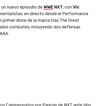
e un nuevo episodio de
WWE
NXT
, con
Vic
mentaristas, en directo desde el Performance
el primer show de la marca tras The Great
ados combates, incluyendo dos defensas
 AAA.
 los Campeonatos por Parejas de NXT ante Hijo