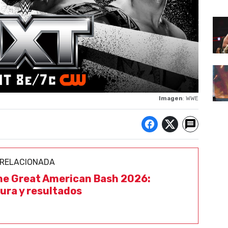
Imagen
: WWE
 RELACIONADA
e Great American Bash 2026:
ura y resultados