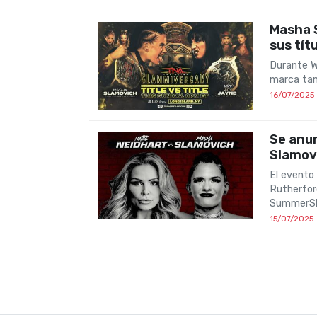
Masha 
sus tít
Durante W
marca tam
16/07/2025
Se anu
Slamov
El evento 
Rutherfor
SummerS
15/07/2025