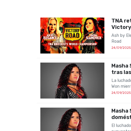
TNA ret
Victor
Ash by El
Road
24/09/2025
Masha 
tras la
La luchad
Won mient
24/09/2025
Masha 
domést
El luchad