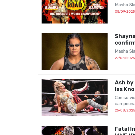
Masha Sla
05/09/2025
Shayna 
confir
Masha Sla
27/08/2025
Ash by
las Kn
Con su vi
campeona
25/08/2025
Fatal I