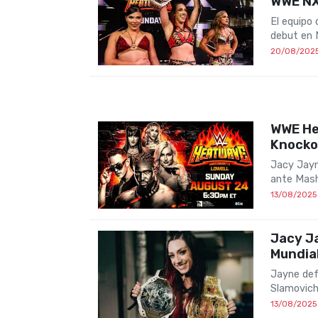
WWE N
El equipo
debut en 
20/08/202
WWE He
Knocko
Jacy Jayn
ante Mash
13/08/2025
Jacy J
Mundia
Jayne def
Slamovich
13/08/2025