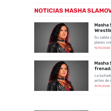
NOTICIAS MASHA SLAMO
Masha 
Wrestl
Su salida 
planes cr
10/12/2025
Masha S
frenada
La luchad
antes de 
31/10/2025