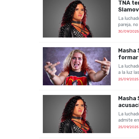
TNA te
Slamov
La luchad
pareja, n
30/09/2025
Masha 
formar 
La luchad
a la luz l
25/09/2025
Masha S
acusac
La luchad
admite err
25/09/2025