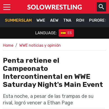
SUMMERSLAM
WWE
AEW
TNA
ROH
PURORES
LANGUAGE:
ES
Home
WWE noticias y opinión
Penta retiene el
Campeonato
Intercontinental en WWE
Saturday Night's Main Event
Esta noche, a pesar de las trampas de su
rival, logró vencer a Ethan Page